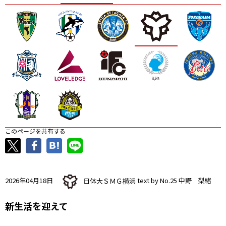
ニッパツ
名古屋
静岡
愛媛Ｌ
このページを共有する
2026年04月18日
日体大ＳＭＧ横浜
text by No.25 中野 梨緒
新生活を迎えて