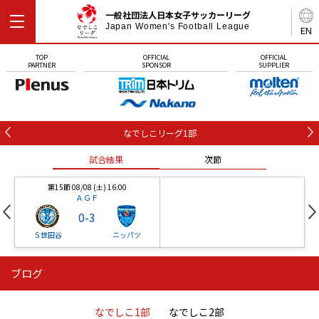
一般社団法人日本女子サッカーリーグ
Japan Women's Football League
EN
TOP
OFFICIAL
OFFICIAL
PARTNER
SPONSOR
SUPPLIER
なでしこリーグ1部
試合結果
次節
第15節 08/08 (土) 16:00
ＡＧＦ
0
-
3
Ｓ世田谷
ニッパツ
ブログ
第16節 09/05 (土) 15:00
第16節 09/05 (土) 15:00
試合結果
次節
ニッパツ
石人の星
-
-
なでしこ1部
なでしこ2部