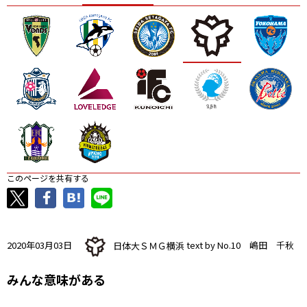
ニッパツ
名古屋
静岡
愛媛Ｌ
このページを共有する
2020年03月03日
日体大ＳＭＧ横浜
text by No.10 嶋田 千秋
みんな意味がある