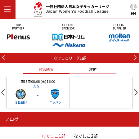
一般社団法人日本女子サッカーリーグ
Japan Women's Football League
EN
TOP
OFFICIAL
OFFICIAL
PARTNER
SPONSOR
SUPPLIER
なでしこリーグ1部
試合結果
次節
第15節 08/08 (土) 16:00
ＡＧＦ
-
Ｓ世田谷
ニッパツ
ブログ
第16節 09/05 (土) 15:00
第16節 09/05 (土) 15:00
試合結果
次節
ニッパツ
石人の星
-
-
なでしこ1部
なでしこ2部