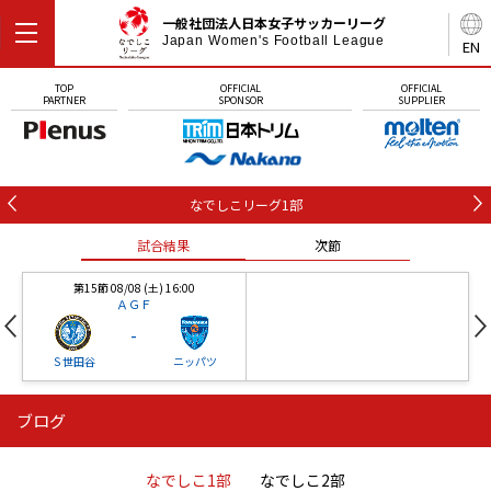
一般社団法人日本女子サッカーリーグ
Japan Women's Football League
EN
TOP
OFFICIAL
OFFICIAL
PARTNER
SPONSOR
SUPPLIER
なでしこリーグ1部
試合結果
次節
第15節 08/08 (土) 16:00
ＡＧＦ
-
Ｓ世田谷
ニッパツ
ブログ
第16節 09/05 (土) 15:00
第16節 09/05 (土) 15:00
試合結果
次節
ニッパツ
石人の星
-
-
なでしこ1部
なでしこ2部