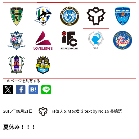
ニッパツ
名古屋
静岡
愛媛Ｌ
このページを共有する
2015年08月21日
日体大ＳＭＧ横浜
text by No.16 長嶋洸
夏休み！！！