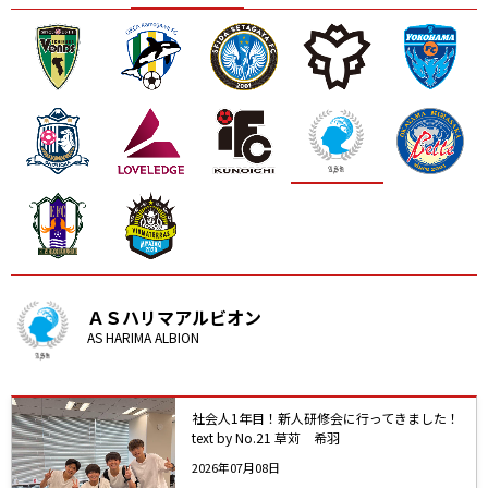
ニッパツ
名古屋
静岡
愛媛Ｌ
ＡＳハリマアルビオン
AS HARIMA ALBION
社会人1年目！新人研修会に行ってきました！
text by No.21 草苅 希羽
2026年07月08日