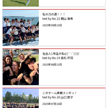
私の力の源！！！
text by No.22 朝山 瑞希
2025年09月13日
社会人1年生の私ι(// `-´///)/
text by No.19 高松 芹羽
2025年08月13日
このチーム素敵スンギっ！
text by No.20 山口 歌子
2025年07月16日