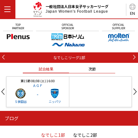
一般社団法人日本女子サッカーリーグ
Japan Women's Football League
EN
TOP
OFFICIAL
OFFICIAL
PARTNER
SPONSOR
SUPPLIER
なでしこリーグ1部
試合結果
次節
第15節 08/08 (土) 16:00
ＡＧＦ
-
Ｓ世田谷
ニッパツ
ブログ
第16節 09/05 (土) 15:00
第16節 09/05 (土) 15:00
試合結果
次節
ニッパツ
石人の星
-
-
なでしこ1部
なでしこ2部