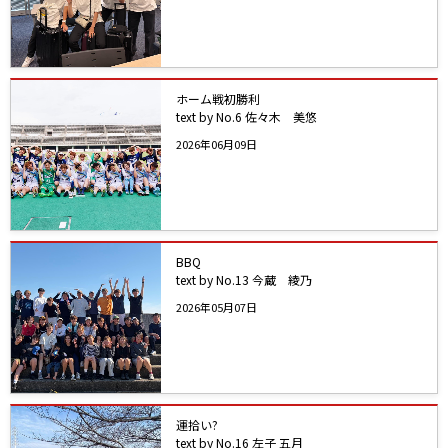
ホーム戦初勝利
text by No.6 佐々木 美悠
2026年06月09日
BBQ
text by No.13 今蔵 綾乃
2026年05月07日
運拾い?
text by No.16 左子 五月