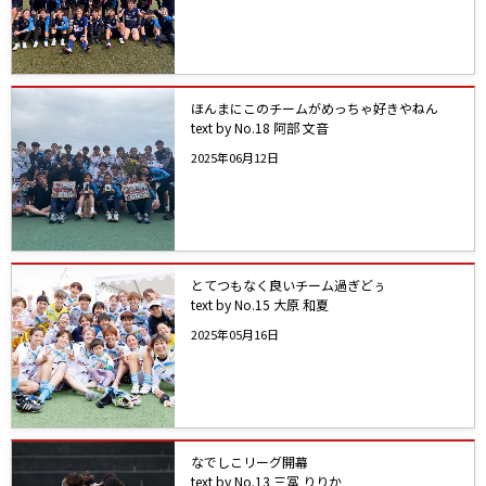
ほんまにこのチームがめっちゃ好きやねん
text by No.18 阿部 文音
2025年06月12日
とてつもなく良いチーム過ぎどぅ
text by No.15 大原 和夏
2025年05月16日
なでしこリーグ開幕
text by No.13 三冨 りりか