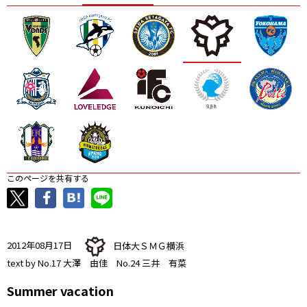
ニッパツ
名古屋
静岡
愛媛Ｌ
このページを共有する
2012年08月17日
日体大ＳＭＧ横浜
text by No.17 大澤 由佳 No.24 三井 有菜
Summer vacation