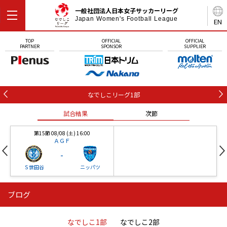
一般社団法人日本女子サッカーリーグ
Japan Women's Football League
EN
TOP
OFFICIAL
OFFICIAL
PARTNER
SPONSOR
SUPPLIER
なでしこリーグ1部
試合結果
次節
第15節 08/08 (土) 16:00
ＡＧＦ
-
Ｓ世田谷
ニッパツ
ブログ
第16節 09/05 (土) 15:00
第16節 09/05 (土) 15:00
試合結果
次節
ニッパツ
石人の星
-
-
なでしこ1部
なでしこ2部