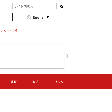
English
しこリーグ2部
第16節 09/05 (土) 15:00
第
ニッパツ
-
ニッパツ
名古屋
/06 (日) 15:00
第16節 09/06 (日) 15:00
第16節 09/05 (土) 15:00
第
動画
連載
リンク
オリプリ
津山
ニッパツ
-
-
-
Ｓ日体大
湯郷ベル
オルカ
ニッパツ
名古屋