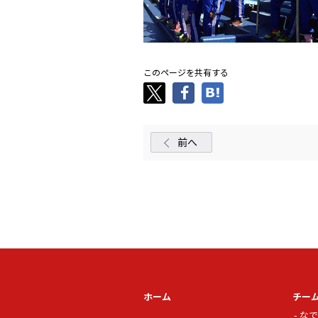
このページを共有する
前へ
ホーム
チー
なで