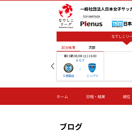
一般社団法人日本女子サッ
TOP
PARTNER
なでしこリー
試合結果
次節
00
第15節 08/08 (土) 16:00
ＡＧＦ
-
ベル
Ｓ世田谷
ニッパツ
試合結果
次節
00
第16節 09/06 (日) 15:00
第16節 09/05 (土) 15:00
第16節 09/05 (
ホーム
日程・結果
順位
津山
ニッパツ
石人の
-
-
-
体大
湯郷ベル
オルカ
ニッパツ
名古屋
静岡
ブログ