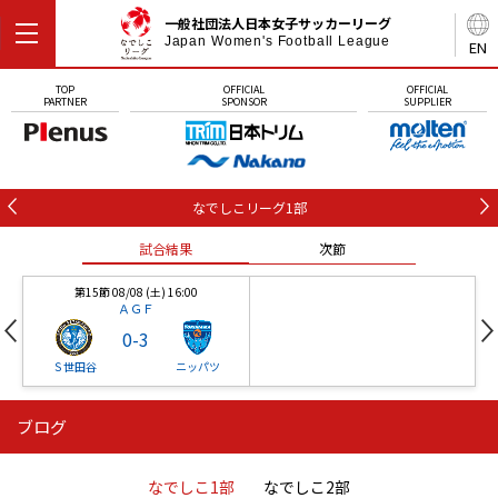
一般社団法人日本女子サッカーリーグ
Japan Women's Football League
EN
TOP
OFFICIAL
OFFICIAL
PARTNER
SPONSOR
SUPPLIER
なでしこリーグ1部
試合結果
次節
第15節 08/08 (土) 16:00
ＡＧＦ
0
-
3
Ｓ世田谷
ニッパツ
ブログ
第16節 09/05 (土) 15:00
第16節 09/05 (土) 15:00
試合結果
次節
ニッパツ
石人の星
-
-
なでしこ1部
なでしこ2部