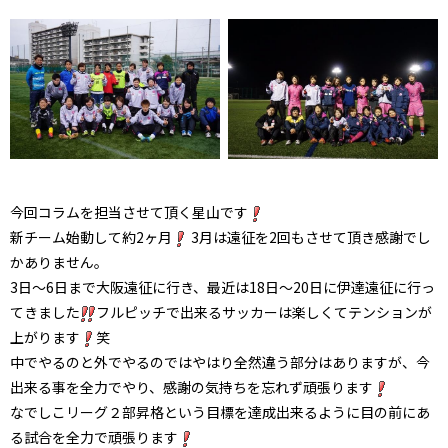
今回コラムを担当させて頂く星山です
新チーム始動して約2ヶ月
3月は遠征を2回もさせて頂き感謝でし
かありません。
3日〜6日まで大阪遠征に行き、最近は18日〜20日に伊達遠征に行っ
てきました
フルピッチで出来るサッカーは楽しくてテンションが
上がります
笑
中でやるのと外でやるのではやはり全然違う部分はありますが、今
出来る事を全力でやり、感謝の気持ちを忘れず頑張ります
なでしこリーグ２部昇格という目標を達成出来るように目の前にあ
る試合を全力で頑張ります