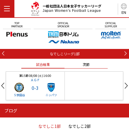
一般社団法人日本女子サッカーリーグ
Japan Women's Football League
EN
TOP
OFFICIAL
OFFICIAL
PARTNER
SPONSOR
SUPPLIER
なでしこリーグ1部
試合結果
次節
第15節 08/08 (土) 16:00
ＡＧＦ
0
-
3
Ｓ世田谷
ニッパツ
ブログ
第16節 09/05 (土) 15:00
第16節 09/05 (土) 15:00
試合結果
次節
ニッパツ
石人の星
-
-
なでしこ1部
なでしこ2部