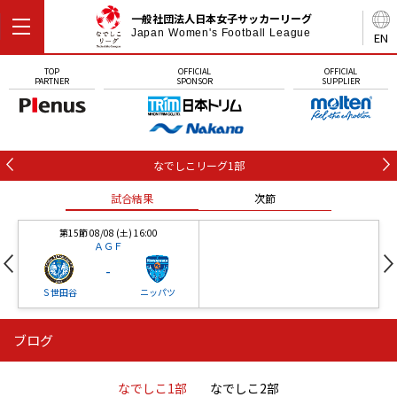
一般社団法人日本女子サッカーリーグ
Japan Women's Football League
EN
TOP
OFFICIAL
OFFICIAL
PARTNER
SPONSOR
SUPPLIER
なでしこリーグ1部
試合結果
次節
第15節 08/08 (土) 16:00
ＡＧＦ
-
Ｓ世田谷
ニッパツ
ブログ
第16節 09/05 (土) 15:00
第16節 09/05 (土) 15:00
試合結果
次節
ニッパツ
石人の星
-
-
なでしこ1部
なでしこ2部