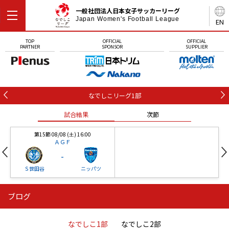
一般社団法人日本女子サッカーリーグ
Japan Women's Football League
EN
TOP
OFFICIAL
OFFICIAL
PARTNER
SPONSOR
SUPPLIER
なでしこリーグ1部
試合結果
次節
第15節 08/08 (土) 16:00
ＡＧＦ
-
Ｓ世田谷
ニッパツ
ブログ
第16節 09/05 (土) 15:00
第16節 09/05 (土) 15:00
試合結果
次節
ニッパツ
石人の星
-
-
なでしこ1部
なでしこ2部