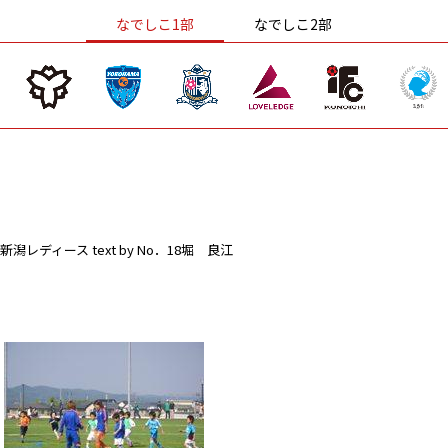
なでしこ1部
なでしこ2部
新潟レディース
text by No．18堀 良江