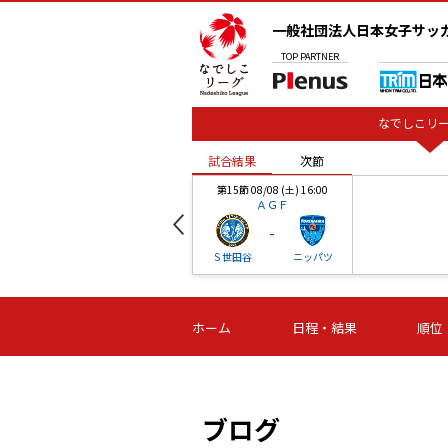
一般社団法人日本女子サッ
TOP
PARTNER
なでしこリー
試合結果
次節
00
第15節 08/08 (土) 16:00
ＡＧＦ
-
ベル
Ｓ世田谷
ニッパツ
試合結果
次節
00
第16節 09/06 (日) 15:00
第16節 09/05 (土) 15:00
第16節 09/05 (
ホーム
日程・結果
順位
津山
ニッパツ
石人の
-
-
-
体大
湯郷ベル
オルカ
ニッパツ
名古屋
静岡
ブログ