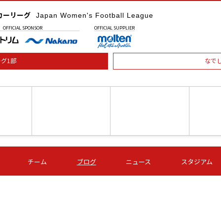
カーリーグ
Japan Women's Football League
OFFICIAL
SPONSOR
OFFICIAL
SUPPLIER
グ1部
なで
土) 15:00
第16節 09/05 (土) 16:00
第16節 09/05 (土) 17:00
第16節 09
チーム
ブログ
ニュース
スタジアム
星
ＡＧＦ
いちご
-
-
愛媛Ｌ
Ｓ世田谷
伊賀ＦＣ
ヴィアマ
Ａハリマ
Ｖ市原Ｌ