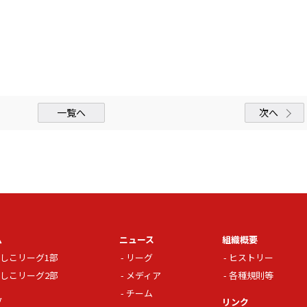
一覧へ
次へ
ム
ニュース
組織概要
しこリーグ1部
リーグ
ヒストリー
しこリーグ2部
メディア
各種規則等
チーム
グ
リンク