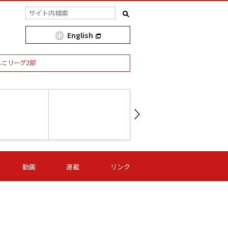
English
しこリーグ2部
第16節 09/05 (土) 15:00
第
ニッパツ
-
ニッパツ
名古屋
/06 (日) 15:00
第16節 09/06 (日) 15:00
第16節 09/05 (土) 15:00
第
動画
連載
リンク
オリプリ
津山
ニッパツ
-
-
-
Ｓ日体大
湯郷ベル
オルカ
ニッパツ
名古屋