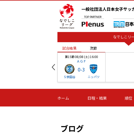
一般社団法人日本女子サッ
TOP
PARTNER
なでしこリー
試合結果
次節
00
第15節 08/08 (土) 16:00
ＡＧＦ
0
-
3
ベル
Ｓ世田谷
ニッパツ
試合結果
次節
00
第16節 09/06 (日) 15:00
第16節 09/05 (土) 15:00
第16節 09/05 (
ホーム
日程・結果
順位
津山
ニッパツ
石人の
-
-
-
体大
湯郷ベル
オルカ
ニッパツ
名古屋
静岡
ブログ