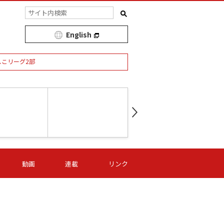
English
しこリーグ2部
第16節 09/05 (土) 15:00
第
ニッパツ
-
ニッパツ
名古屋
/06 (日) 15:00
第16節 09/06 (日) 15:00
第16節 09/05 (土) 15:00
第
動画
連載
リンク
オリプリ
津山
ニッパツ
-
-
-
Ｓ日体大
湯郷ベル
オルカ
ニッパツ
名古屋