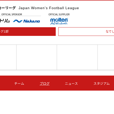
カーリーグ
Japan Women's Football League
OFFICIAL
SPONSOR
OFFICIAL
SUPPLIER
グ1部
なで
土) 15:00
第16節 09/05 (土) 16:00
第16節 09/05 (土) 17:00
第16節 09
チーム
ブログ
ニュース
スタジアム
星
ＡＧＦ
いちご
-
-
愛媛Ｌ
Ｓ世田谷
伊賀ＦＣ
ヴィアマ
Ａハリマ
Ｖ市原Ｌ