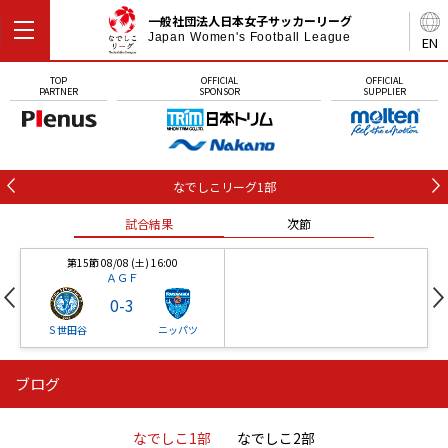
一般社団法人日本女子サッカーリーグ
Japan Women's Football League
EN
TOP
OFFICIAL
OFFICIAL
PARTNER
SPONSOR
SUPPLIER
なでしこリーグ1部
試合結果
次節
第15節 08/08 (土) 16:00
ＡＧＦ
0
-
3
Ｓ世田谷
ニッパツ
ブログ
第16節 09/05 (土) 15:00
第16節 09/05 (土) 15:00
試合結果
次節
ニッパツ
石人の星
-
-
なでしこ1部
なでしこ2部