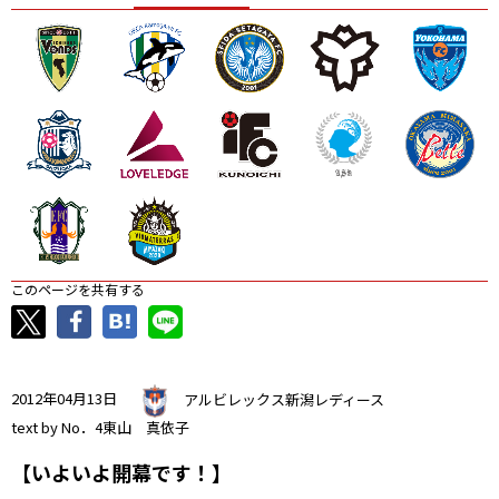
ニッパツ
名古屋
静岡
愛媛Ｌ
このページを共有する
2012年04月13日
アルビレックス新潟レディース
text by No．4東山 真依子
【いよいよ開幕です！】