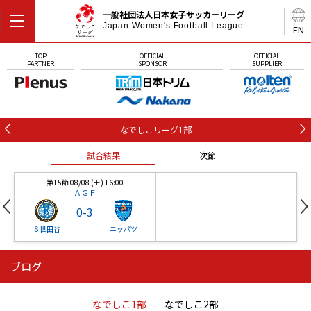
一般社団法人日本女子サッカーリーグ
Japan Women's Football League
EN
TOP
OFFICIAL
OFFICIAL
PARTNER
SPONSOR
SUPPLIER
なでしこリーグ1部
試合結果
次節
第15節 08/08 (土) 16:00
ＡＧＦ
0
-
3
Ｓ世田谷
ニッパツ
ブログ
第16節 09/05 (土) 15:00
第16節 09/05 (土) 15:00
試合結果
次節
ニッパツ
石人の星
-
-
なでしこ1部
なでしこ2部