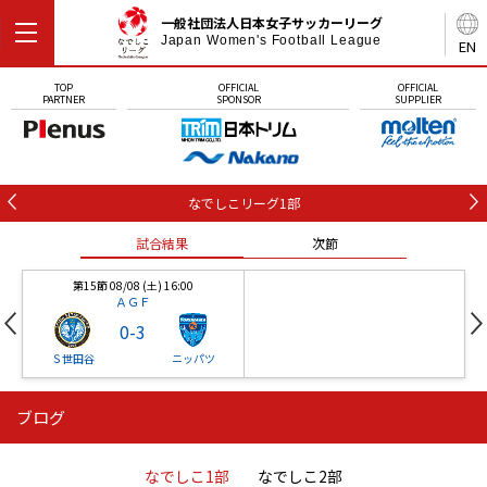
一般社団法人日本女子サッカーリーグ
Japan Women's Football League
EN
TOP
OFFICIAL
OFFICIAL
PARTNER
SPONSOR
SUPPLIER
なでしこリーグ1部
試合結果
次節
第15節 08/08 (土) 16:00
ＡＧＦ
0
-
3
Ｓ世田谷
ニッパツ
ブログ
第16節 09/05 (土) 15:00
第16節 09/05 (土) 15:00
試合結果
次節
ニッパツ
石人の星
-
-
なでしこ1部
なでしこ2部