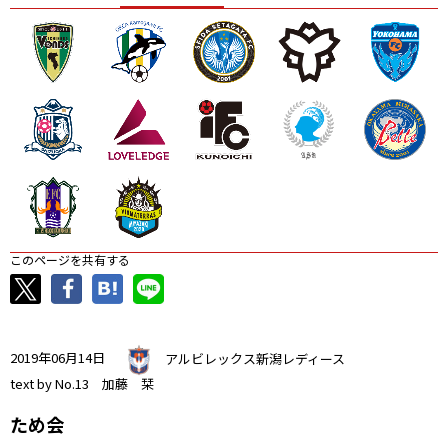
ニッパツ
名古屋
静岡
愛媛Ｌ
このページを共有する
2019年06月14日
アルビレックス新潟レディース
text by No.13 加藤 栞
ため会