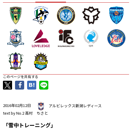
ニッパツ
名古屋
静岡
愛媛Ｌ
このページを共有する
2016年02月12日
アルビレックス新潟レディース
text by No.2 高村 ちさと
「雪中トレーニング」