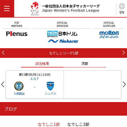
一般社団法人日本女子サッカーリーグ
Japan Women's Football League
EN
TOP
OFFICIAL
OFFICIAL
PARTNER
SPONSOR
SUPPLIER
なでしこリーグ1部
試合結果
次節
第15節 08/08 (土) 16:00
ＡＧＦ
-
Ｓ世田谷
ニッパツ
ブログ
第16節 09/05 (土) 15:00
第16節 09/05 (土) 15:00
試合結果
次節
ニッパツ
石人の星
-
-
なでしこ1部
なでしこ2部