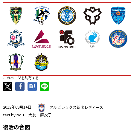
ニッパツ
名古屋
静岡
愛媛Ｌ
このページを共有する
2012年09月14日
アルビレックス新潟レディース
text by No.1 大友 麻衣子
復活の合図