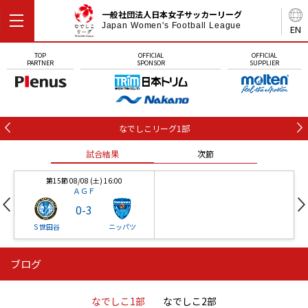
一般社団法人日本女子サッカーリーグ
Japan Women's Football League
EN
TOP
OFFICIAL
OFFICIAL
PARTNER
SPONSOR
SUPPLIER
なでしこリーグ1部
試合結果
次節
第15節 08/08 (土) 16:00
ＡＧＦ
0
-
3
Ｓ世田谷
ニッパツ
ブログ
第16節 09/05 (土) 15:00
第16節 09/05 (土) 15:00
試合結果
次節
ニッパツ
石人の星
-
-
なでしこ1部
なでしこ2部