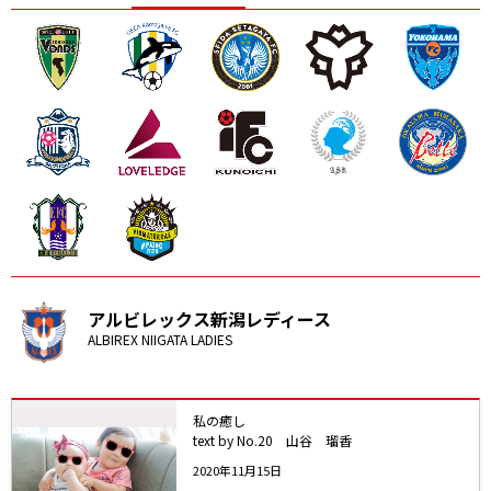
ニッパツ
名古屋
静岡
愛媛Ｌ
アルビレックス新潟レディース
ALBIREX NIIGATA LADIES
私の癒し
text by No.20 山谷 瑠香
2020年11月15日