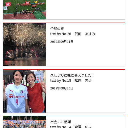
令和の夏
text by No.26 武田 あすみ
2019年09月11日
久しぶりに妹に会えました！
text by No.18 松原 志歩
2019年08月20日
出会いに感謝
text by No.14 瀧澤 莉央