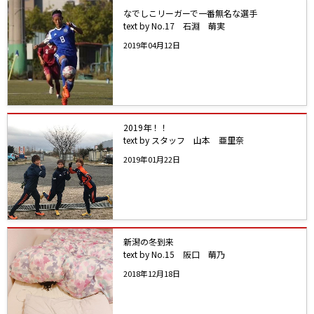
なでしこリーガーで一番無名な選手
text by No.17 石淵 萌実
2019年04月12日
2019年！！
text by スタッフ 山本 亜里奈
2019年01月22日
新潟の冬到来
text by No.15 阪口 萌乃
2018年12月18日