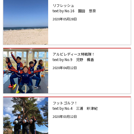
リフレッシュ
text by No.16 園田 悠奈
2020年05月28日
アルビレディース特戦隊！
text by No.9 児野 楓香
2020年04月12日
フットゴルフ！
text by No.4 三浦 紗津紀
2020年03月12日