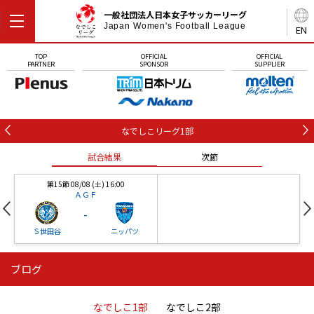
一般社団法人日本女子サッカーリーグ
Japan Women's Football League
EN
TOP
OFFICIAL
OFFICIAL
PARTNER
SPONSOR
SUPPLIER
なでしこリーグ1部
試合結果
次節
第15節 08/08 (土) 16:00
ＡＧＦ
-
Ｓ世田谷
ニッパツ
ブログ
第16節 09/05 (土) 15:00
第16節 09/05 (土) 15:00
試合結果
次節
ニッパツ
石人の星
-
-
なでしこ1部
なでしこ2部