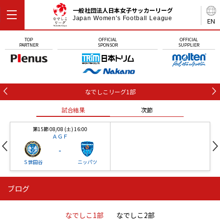
一般社団法人日本女子サッカーリーグ
Japan Women's Football League
EN
TOP
OFFICIAL
OFFICIAL
PARTNER
SPONSOR
SUPPLIER
なでしこリーグ1部
試合結果
次節
第15節 08/08 (土) 16:00
ＡＧＦ
-
Ｓ世田谷
ニッパツ
ブログ
第16節 09/05 (土) 15:00
第16節 09/05 (土) 15:00
試合結果
次節
ニッパツ
石人の星
-
-
なでしこ1部
なでしこ2部