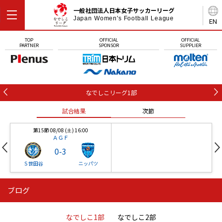
一般社団法人日本女子サッカーリーグ
Japan Women's Football League
EN
TOP
OFFICIAL
OFFICIAL
PARTNER
SPONSOR
SUPPLIER
なでしこリーグ1部
試合結果
次節
第15節 08/08 (土) 16:00
ＡＧＦ
0
-
3
Ｓ世田谷
ニッパツ
ブログ
第16節 09/05 (土) 15:00
第16節 09/05 (土) 15:00
試合結果
次節
ニッパツ
石人の星
-
-
なでしこ1部
なでしこ2部