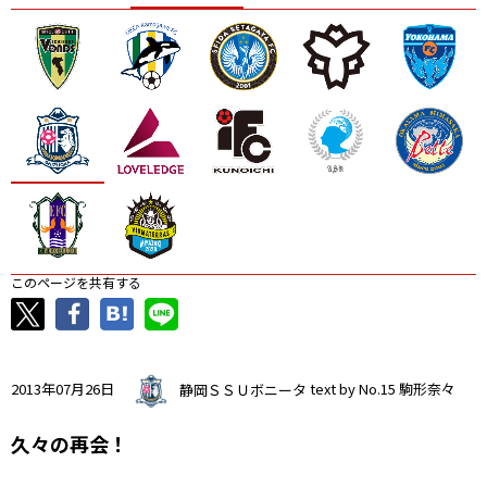
ニッパツ
名古屋
静岡
愛媛Ｌ
このページを共有する
2013年07月26日
静岡ＳＳＵボニータ
text by No.15 駒形奈々
久々の再会！