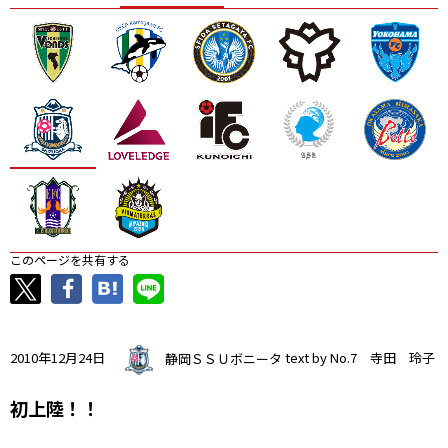
ニッパツ
名古屋
静岡
愛媛Ｌ
このページを共有する
2010年12月24日
静岡ＳＳＵボニータ
text by No.7 寺田 玲子
初上陸！！