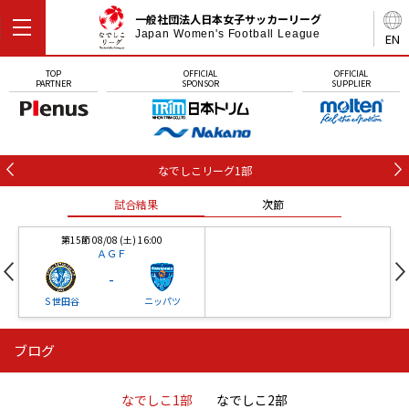
一般社団法人日本女子サッカーリーグ
Japan Women's Football League
EN
TOP
OFFICIAL
OFFICIAL
PARTNER
SPONSOR
SUPPLIER
なでしこリーグ1部
試合結果
次節
第15節 08/08 (土) 16:00
ＡＧＦ
-
Ｓ世田谷
ニッパツ
ブログ
第16節 09/05 (土) 15:00
第16節 09/05 (土) 15:00
試合結果
次節
ニッパツ
石人の星
-
-
なでしこ1部
なでしこ2部