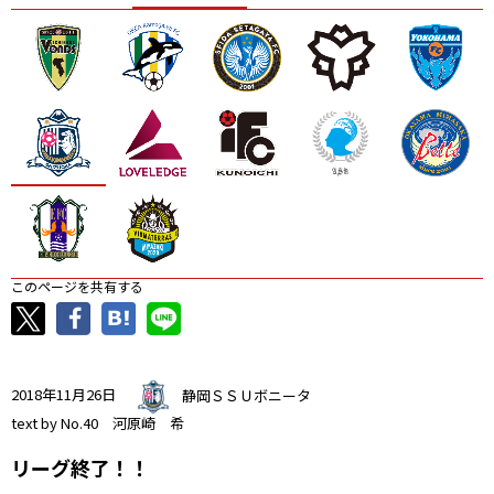
ニッパツ
名古屋
静岡
愛媛Ｌ
このページを共有する
2018年11月26日
静岡ＳＳＵボニータ
text by No.40 河原崎 希
リーグ終了！！