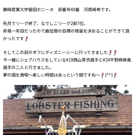
静岡産業大学磐田ボニータ 背番号40番 河原﨑希です。
先月でリーグ終了、なでしこリーグ2部7位、
昇格一年目だったので最低限の目標の残留を決めることができて良
かったです
そしてこの前のオフにディズニーシーに行ってきました
今一緒にシェアハウスをしている#19西山芽衣選手と#24平野麻麻美
選手の二人と行きました。
夢の国を満喫～楽しい時間はあっという間ですね～
(^^)