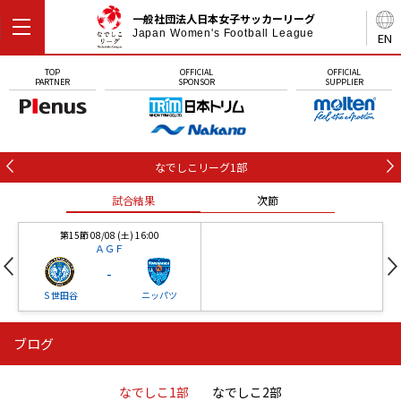
一般社団法人日本女子サッカーリーグ
Japan Women's Football League
EN
TOP
OFFICIAL
OFFICIAL
PARTNER
SPONSOR
SUPPLIER
なでしこリーグ1部
試合結果
次節
第15節 08/08 (土) 16:00
ＡＧＦ
-
Ｓ世田谷
ニッパツ
ブログ
第16節 09/05 (土) 15:00
第16節 09/05 (土) 15:00
試合結果
次節
ニッパツ
石人の星
-
-
なでしこ1部
なでしこ2部