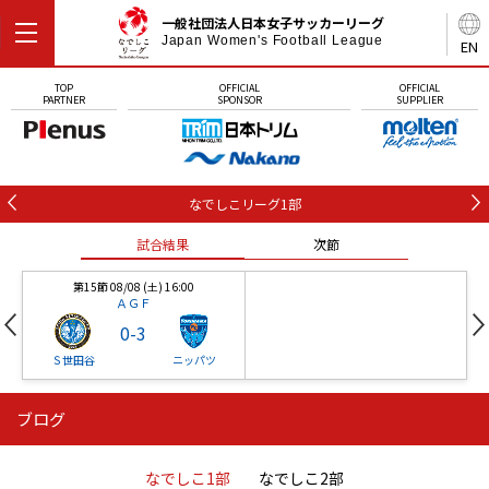
一般社団法人日本女子サッカーリーグ
Japan Women's Football League
EN
TOP
OFFICIAL
OFFICIAL
PARTNER
SPONSOR
SUPPLIER
なでしこリーグ1部
試合結果
次節
第15節 08/08 (土) 16:00
ＡＧＦ
0
-
3
Ｓ世田谷
ニッパツ
ブログ
第16節 09/05 (土) 15:00
第16節 09/05 (土) 15:00
試合結果
次節
ニッパツ
石人の星
-
-
なでしこ1部
なでしこ2部