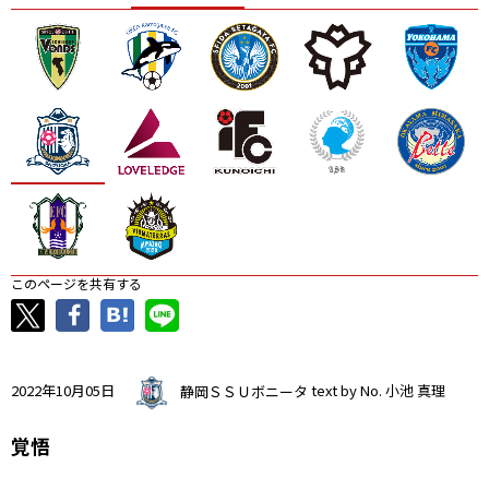
ニッパツ
名古屋
静岡
愛媛Ｌ
このページを共有する
2022年10月05日
静岡ＳＳＵボニータ
text by No. 小池 真理
覚悟