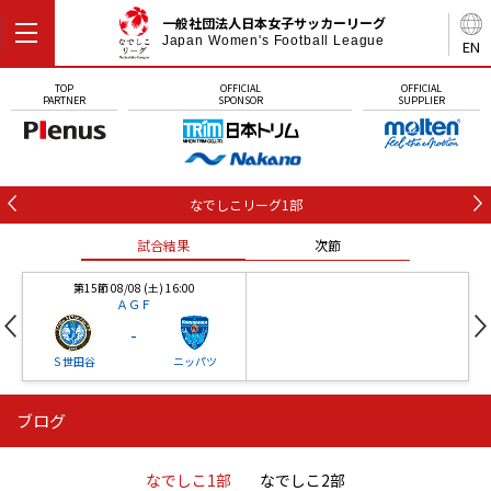
一般社団法人日本女子サッカーリーグ
Japan Women's Football League
EN
TOP
OFFICIAL
OFFICIAL
PARTNER
SPONSOR
SUPPLIER
なでしこリーグ1部
試合結果
次節
第15節 08/08 (土) 16:00
ＡＧＦ
-
Ｓ世田谷
ニッパツ
ブログ
第16節 09/05 (土) 15:00
第16節 09/05 (土) 15:00
試合結果
次節
ニッパツ
石人の星
-
-
なでしこ1部
なでしこ2部