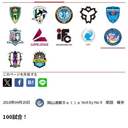
ニッパツ
名古屋
静岡
愛媛Ｌ
このページを共有する
2018年04月20日
岡山湯郷Ｂｅｌｌｅ
text by No.9 尾田 緩奈
100試合！