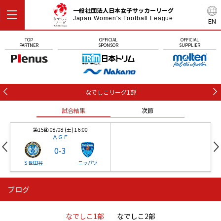
一般社団法人日本女子サッカーリーグ
Japan Women's Football League
EN
TOP
OFFICIAL
OFFICIAL
PARTNER
SPONSOR
SUPPLIER
なでしこリーグ1部
試合結果
次節
第15節 08/08 (土) 16:00
ＡＧＦ
0
-
3
Ｓ世田谷
ニッパツ
ブログ
第16節 09/05 (土) 15:00
第16節 09/05 (土) 15:00
試合結果
次節
ニッパツ
石人の星
-
-
なでしこ1部
なでしこ2部