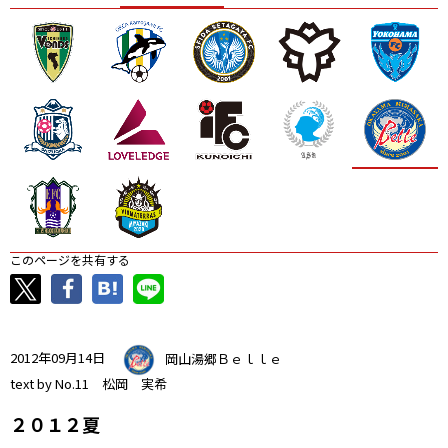
ニッパツ
名古屋
静岡
愛媛Ｌ
このページを共有する
2012年09月14日
岡山湯郷Ｂｅｌｌｅ
text by No.11 松岡 実希
２０１２夏