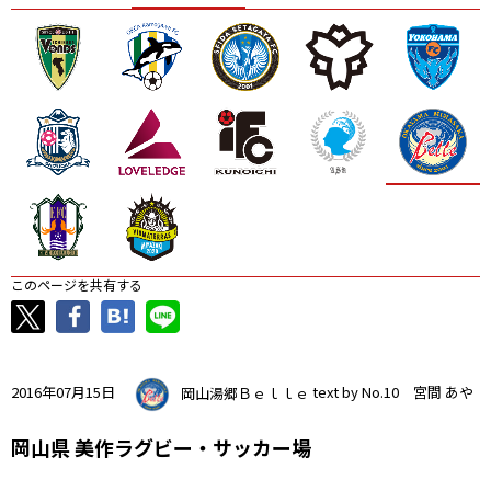
ニッパツ
名古屋
静岡
愛媛Ｌ
このページを共有する
2016年07月15日
岡山湯郷Ｂｅｌｌｅ
text by No.10 宮間 あや
岡山県 美作ラグビー・サッカー場