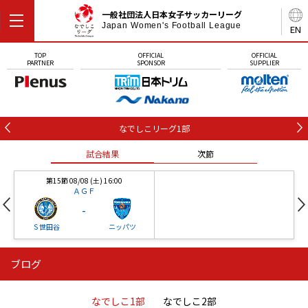
一般社団法人日本女子サッカーリーグ
Japan Women's Football League
EN
TOP
OFFICIAL
OFFICIAL
PARTNER
SPONSOR
SUPPLIER
なでしこリーグ1部
試合結果
次節
第15節 08/08 (土) 16:00
ＡＧＦ
-
Ｓ世田谷
ニッパツ
ブログ
第16節 09/05 (土) 15:00
第16節 09/05 (土) 15:00
試合結果
次節
ニッパツ
石人の星
-
-
なでしこ1部
なでしこ2部