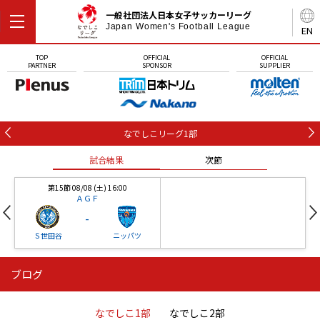
一般社団法人日本女子サッカーリーグ
Japan Women's Football League
EN
TOP
OFFICIAL
OFFICIAL
PARTNER
SPONSOR
SUPPLIER
なでしこリーグ1部
試合結果
次節
第15節 08/08 (土) 16:00
ＡＧＦ
-
Ｓ世田谷
ニッパツ
ブログ
第16節 09/05 (土) 15:00
第16節 09/05 (土) 15:00
試合結果
次節
ニッパツ
石人の星
-
-
なでしこ1部
なでしこ2部