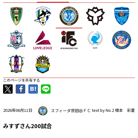
ニッパツ
名古屋
静岡
愛媛Ｌ
このページを共有する
2026年06月11日
スフィーダ世田谷ＦＣ
text by No.2 根本 彩夏
みすずさん200試合