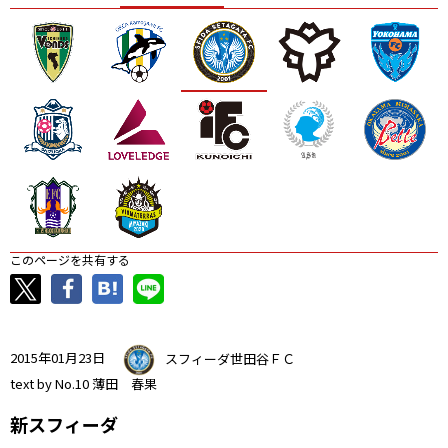
ニッパツ
名古屋
静岡
愛媛Ｌ
このページを共有する
2015年01月23日
スフィーダ世田谷ＦＣ
text by No.10 薄田 春果
新スフィーダ