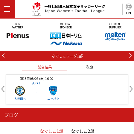
一般社団法人日本女子サッカーリーグ
Japan Women's Football League
EN
TOP
OFFICIAL
OFFICIAL
PARTNER
SPONSOR
SUPPLIER
なでしこリーグ1部
試合結果
次節
第15節 08/08 (土) 16:00
ＡＧＦ
-
Ｓ世田谷
ニッパツ
ブログ
第16節 09/05 (土) 15:00
第16節 09/05 (土) 15:00
試合結果
次節
ニッパツ
石人の星
-
-
なでしこ1部
なでしこ2部