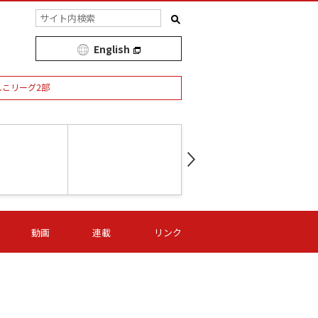
English
しこリーグ2部
第16節 09/05 (土) 15:00
第
ニッパツ
-
ニッパツ
名古屋
/06 (日) 15:00
第16節 09/06 (日) 15:00
第16節 09/05 (土) 15:00
第
動画
連載
リンク
オリプリ
津山
ニッパツ
-
-
-
Ｓ日体大
湯郷ベル
オルカ
ニッパツ
名古屋