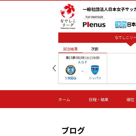
一般社団法人日本女子サッ
TOP
PARTNER
なでしこリー
試合結果
次節
00
第15節 08/08 (土) 16:00
ＡＧＦ
-
ベル
Ｓ世田谷
ニッパツ
試合結果
次節
00
第16節 09/06 (日) 15:00
第16節 09/05 (土) 15:00
第16節 09/05 (
ホーム
日程・結果
順位
津山
ニッパツ
石人の
-
-
-
体大
湯郷ベル
オルカ
ニッパツ
名古屋
静岡
ブログ