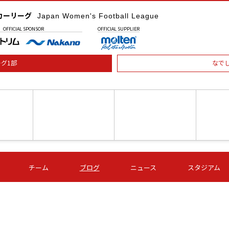
カーリーグ
Japan Women's Football League
OFFICIAL
SPONSOR
OFFICIAL
SUPPLIER
グ1部
なで
土) 15:00
第16節 09/05 (土) 16:00
第16節 09/05 (土) 17:00
第16節 09
チーム
ブログ
ニュース
スタジアム
星
ＡＧＦ
いちご
-
-
愛媛Ｌ
Ｓ世田谷
伊賀ＦＣ
ヴィアマ
Ａハリマ
Ｖ市原Ｌ