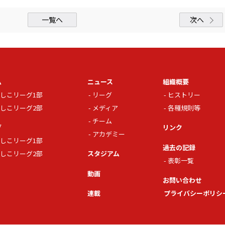
一覧へ
次へ
ム
ニュース
組織概要
しこリーグ1部
リーグ
ヒストリー
しこリーグ2部
メディア
各種規則等
チーム
グ
リンク
アカデミー
しこリーグ1部
過去の記録
しこリーグ2部
スタジアム
表彰一覧
動画
お問い合わせ
連載
プライバシーポリシ