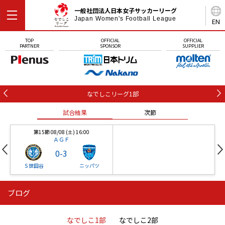
一般社団法人日本女子サッカーリーグ
Japan Women's Football League
EN
TOP
OFFICIAL
OFFICIAL
PARTNER
SPONSOR
SUPPLIER
なでしこリーグ1部
試合結果
次節
第15節 08/08 (土) 16:00
ＡＧＦ
0
-
3
Ｓ世田谷
ニッパツ
ブログ
第16節 09/05 (土) 15:00
第16節 09/05 (土) 15:00
試合結果
次節
ニッパツ
石人の星
-
-
なでしこ1部
なでしこ2部