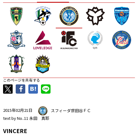
ニッパツ
名古屋
静岡
愛媛Ｌ
このページを共有する
2015年02月21日
スフィーダ世田谷ＦＣ
text by No..11 永田 真耶
VINCERE