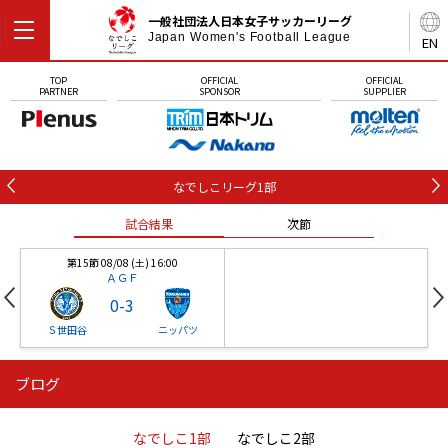
一般社団法人日本女子サッカーリーグ
Japan Women's Football League
EN
TOP
OFFICIAL
OFFICIAL
PARTNER
SPONSOR
SUPPLIER
なでしこリーグ1部
試合結果
次節
第15節 08/08 (土) 16:00
ＡＧＦ
0
-
3
Ｓ世田谷
ニッパツ
ブログ
第16節 09/05 (土) 15:00
第16節 09/05 (土) 15:00
試合結果
次節
ニッパツ
石人の星
-
-
なでしこ1部
なでしこ2部