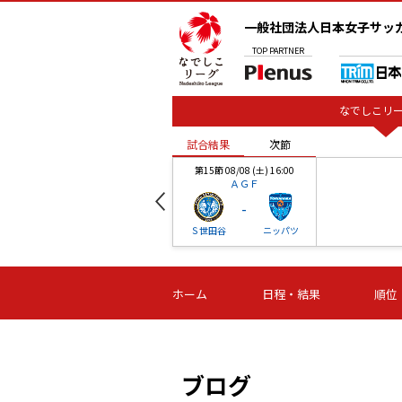
一般社団法人日本女子サッ
TOP
PARTNER
なでしこリー
試合結果
次節
00
第15節 08/08 (土) 16:00
ＡＧＦ
-
ベル
Ｓ世田谷
ニッパツ
試合結果
次節
00
第16節 09/06 (日) 15:00
第16節 09/05 (土) 15:00
第16節 09/05 (
ホーム
日程・結果
順位
津山
ニッパツ
石人の
-
-
-
体大
湯郷ベル
オルカ
ニッパツ
名古屋
静岡
ブログ