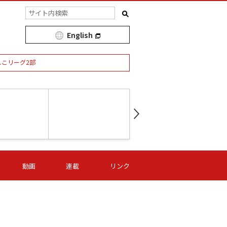
English
しこリーグ2部
第16節 09/05 (土) 15:00
第
ニッパツ
-
ニッパツ
名古屋
/06 (日) 15:00
第16節 09/06 (日) 15:00
第16節 09/05 (土) 15:00
第
動画
連載
リンク
オリプリ
津山
ニッパツ
-
-
-
Ｓ日体大
湯郷ベル
オルカ
ニッパツ
名古屋