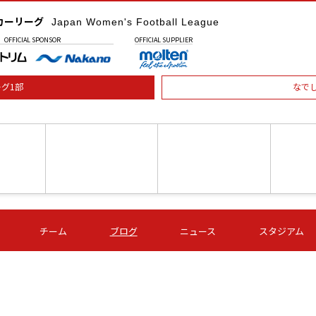
カーリーグ
Japan Women's Football League
OFFICIAL
SPONSOR
OFFICIAL
SUPPLIER
グ1部
なで
土) 15:00
第16節 09/05 (土) 16:00
第16節 09/05 (土) 17:00
第16節 09
チーム
ブログ
ニュース
スタジアム
星
ＡＧＦ
いちご
-
-
愛媛Ｌ
Ｓ世田谷
伊賀ＦＣ
ヴィアマ
Ａハリマ
Ｖ市原Ｌ