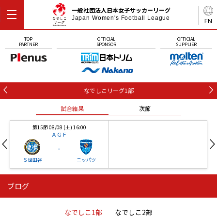
一般社団法人日本女子サッカーリーグ
Japan Women's Football League
EN
TOP
OFFICIAL
OFFICIAL
PARTNER
SPONSOR
SUPPLIER
なでしこリーグ1部
試合結果
次節
第15節 08/08 (土) 16:00
ＡＧＦ
-
Ｓ世田谷
ニッパツ
ブログ
第16節 09/05 (土) 15:00
第16節 09/05 (土) 15:00
試合結果
次節
ニッパツ
石人の星
-
-
なでしこ1部
なでしこ2部