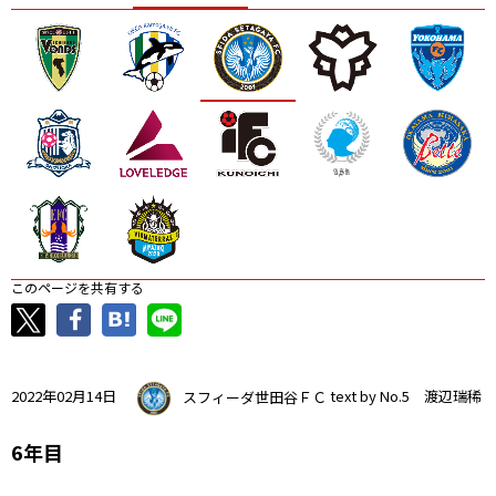
ニッパツ
名古屋
静岡
愛媛Ｌ
このページを共有する
2022年02月14日
スフィーダ世田谷ＦＣ
text by No.5 渡辺瑞稀
6年目