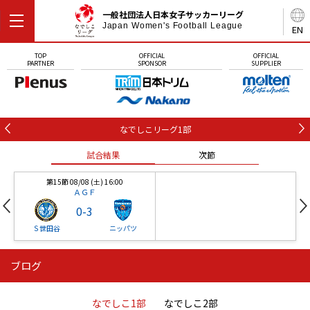
一般社団法人日本女子サッカーリーグ
Japan Women's Football League
EN
TOP
OFFICIAL
OFFICIAL
PARTNER
SPONSOR
SUPPLIER
なでしこリーグ1部
試合結果
次節
第15節 08/08 (土) 16:00
ＡＧＦ
0
-
3
Ｓ世田谷
ニッパツ
ブログ
第16節 09/05 (土) 15:00
第16節 09/05 (土) 15:00
試合結果
次節
ニッパツ
石人の星
-
-
なでしこ1部
なでしこ2部