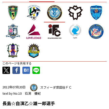
ニッパツ
名古屋
静岡
愛媛Ｌ
このページを共有する
2012年07月20日
スフィーダ世田谷ＦＣ
text by No.10 石渕 優紀
長島☆自演乙☆雄一郎選手