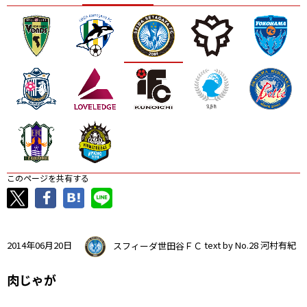
ニッパツ
名古屋
静岡
愛媛Ｌ
このページを共有する
2014年06月20日
スフィーダ世田谷ＦＣ
text by No.28 河村有紀
肉じゃが