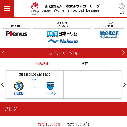
一般社団法人日本女子サッカーリーグ
Japan Women's Football League
EN
TOP
OFFICIAL
OFFICIAL
PARTNER
SPONSOR
SUPPLIER
なでしこリーグ1部
試合結果
次節
第15節 08/08 (土) 16:00
ＡＧＦ
-
Ｓ世田谷
ニッパツ
ブログ
第16節 09/05 (土) 15:00
第16節 09/05 (土) 15:00
試合結果
次節
ニッパツ
石人の星
-
-
なでしこ1部
なでしこ2部