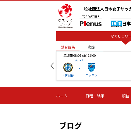
一般社団法人日本女子サッ
TOP
PARTNER
なでしこリー
試合結果
次節
00
第15節 08/08 (土) 16:00
ＡＧＦ
-
ベル
Ｓ世田谷
ニッパツ
試合結果
次節
00
第16節 09/06 (日) 15:00
第16節 09/05 (土) 15:00
第16節 09/05 (
ホーム
日程・結果
順位
津山
ニッパツ
石人の
-
-
-
体大
湯郷ベル
オルカ
ニッパツ
名古屋
静岡
ブログ