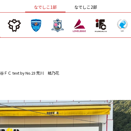
なでしこ1部
なでしこ2部
谷ＦＣ
text by No.23 荒川 結乃花