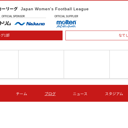
カーリーグ
Japan Women's Football League
OFFICIAL
SPONSOR
OFFICIAL
SUPPLIER
グ1部
なで
土) 15:00
第16節 09/05 (土) 16:00
第16節 09/05 (土) 17:00
第16節 09
チーム
ブログ
ニュース
スタジアム
星
ＡＧＦ
いちご
-
-
愛媛Ｌ
Ｓ世田谷
伊賀ＦＣ
ヴィアマ
Ａハリマ
Ｖ市原Ｌ