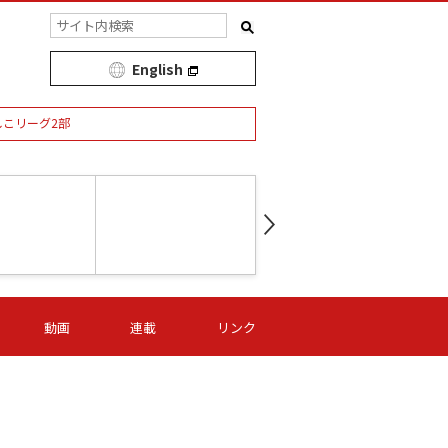
English
しこリーグ2部
第16節 09/05 (土) 15:00
第
ニッパツ
-
ニッパツ
名古屋
/06 (日) 15:00
第16節 09/06 (日) 15:00
第16節 09/05 (土) 15:00
第
動画
連載
リンク
オリプリ
津山
ニッパツ
-
-
-
Ｓ日体大
湯郷ベル
オルカ
ニッパツ
名古屋