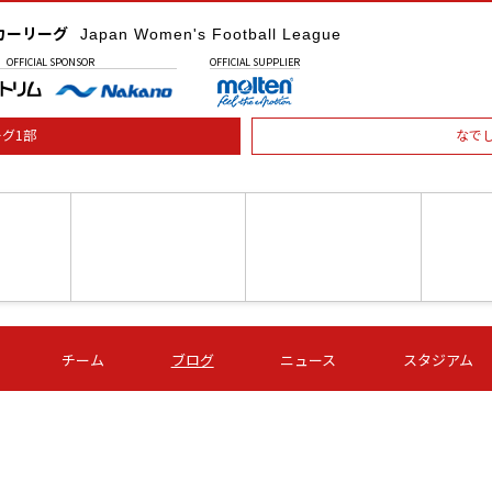
カーリーグ
Japan Women's Football League
OFFICIAL
SPONSOR
OFFICIAL
SUPPLIER
グ1部
なで
土) 15:00
第16節 09/05 (土) 16:00
第16節 09/05 (土) 17:00
第16節 09
チーム
ブログ
ニュース
スタジアム
星
ＡＧＦ
いちご
-
-
愛媛Ｌ
Ｓ世田谷
伊賀ＦＣ
ヴィアマ
Ａハリマ
Ｖ市原Ｌ