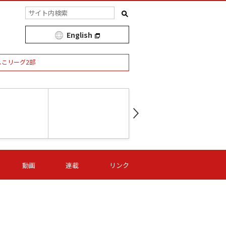
English
しこリーグ2部
第16節 09/05 (土) 15:00
第
ニッパツ
-
ニッパツ
名古屋
/06 (日) 15:00
第16節 09/06 (日) 15:00
第16節 09/05 (土) 15:00
第
動画
連載
リンク
オリプリ
津山
ニッパツ
-
-
-
Ｓ日体大
湯郷ベル
オルカ
ニッパツ
名古屋