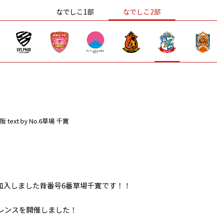
なでしこ1部
なでしこ2部
阪
text by No.6草場 千寛
加入しました背番号6番草場千寛です！！
レンスを開催しました！