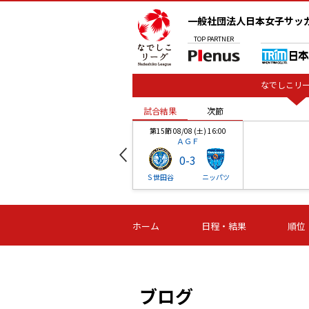
一般社団法人日本女子サッ
TOP
PARTNER
なでしこリー
試合結果
次節
00
第15節 08/08 (土) 16:00
ＡＧＦ
0
-
3
ベル
Ｓ世田谷
ニッパツ
試合結果
次節
00
第16節 09/06 (日) 15:00
第16節 09/05 (土) 15:00
第16節 09/05 (
ホーム
日程・結果
順位
津山
ニッパツ
石人の
-
-
-
体大
湯郷ベル
オルカ
ニッパツ
名古屋
静岡
ブログ