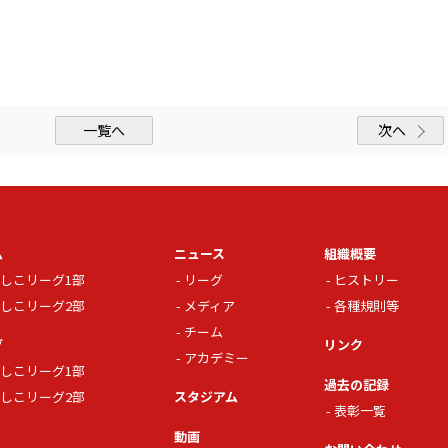
一覧へ
次へ
ム
ニュース
組織概要
しこリーグ1部
リーグ
ヒストリー
しこリーグ2部
メディア
各種規則等
チーム
グ
リンク
アカデミー
しこリーグ1部
過去の記録
しこリーグ2部
スタジアム
表彰一覧
動画