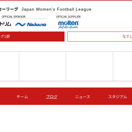
カーリーグ
Japan Women's Football League
OFFICIAL
SPONSOR
OFFICIAL
SUPPLIER
グ1部
なで
土) 15:00
第16節 09/05 (土) 16:00
第16節 09/05 (土) 17:00
第16節 09
チーム
ブログ
ニュース
スタジアム
星
ＡＧＦ
いちご
-
-
愛媛Ｌ
Ｓ世田谷
伊賀ＦＣ
ヴィアマ
Ａハリマ
Ｖ市原Ｌ