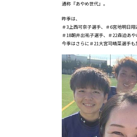
通称『あやめ世代』。
昨季は、
＃3上西可奈子選手、＃6宮地明日翔
＃18朝井出祐子選手、＃22森迫あ
今季はさらに＃21大宮司晴菜選手も