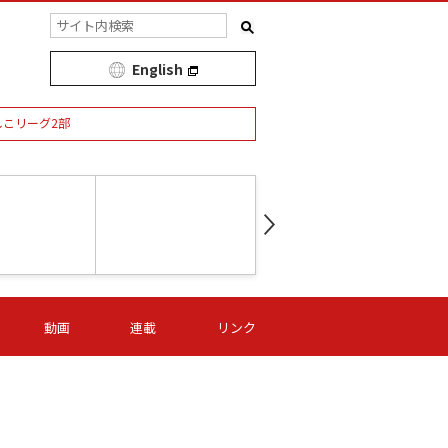
English
しこリーグ2部
第16節 09/05 (土) 15:00
第
ニッパツ
-
ニッパツ
名古屋
/06 (日) 15:00
第16節 09/06 (日) 15:00
第16節 09/05 (土) 15:00
第
動画
連載
リンク
オリプリ
津山
ニッパツ
-
-
-
Ｓ日体大
湯郷ベル
オルカ
ニッパツ
名古屋