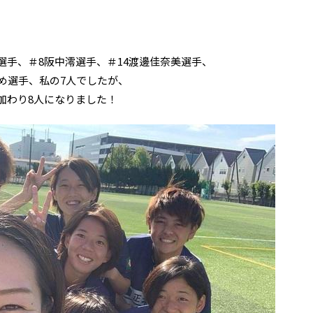
選手、＃8阪中澪選手、＃14渡邊佳奈美選手、
やめ選手、私の7人でしたが、
加わり8人になりました！