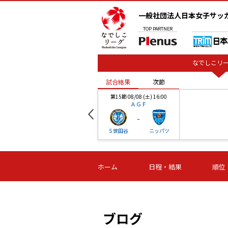
一般社団法人日本女子サッ
TOP
PARTNER
なでしこリー
試合結果
次節
00
第15節 08/08 (土) 16:00
ＡＧＦ
-
ベル
Ｓ世田谷
ニッパツ
試合結果
次節
00
第16節 09/06 (日) 15:00
第16節 09/05 (土) 15:00
第16節 09/05 (
ホーム
日程・結果
順位
津山
ニッパツ
石人の
-
-
-
体大
湯郷ベル
オルカ
ニッパツ
名古屋
静岡
ブログ