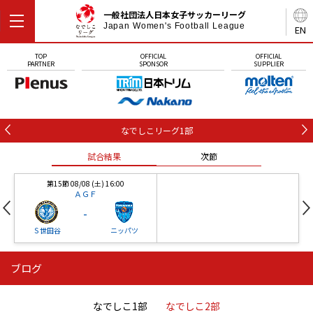
一般社団法人日本女子サッカーリーグ
Japan Women's Football League
EN
TOP
OFFICIAL
OFFICIAL
PARTNER
SPONSOR
SUPPLIER
なでしこリーグ1部
試合結果
次節
第15節 08/08 (土) 16:00
ＡＧＦ
-
Ｓ世田谷
ニッパツ
ブログ
第16節 09/05 (土) 15:00
第16節 09/05 (土) 15:00
試合結果
次節
ニッパツ
石人の星
-
-
なでしこ1部
なでしこ2部