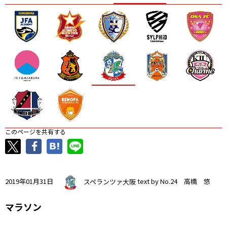
ニッパツ
名古屋
静岡
愛媛Ｌ
このページを共有する
2019年01月31日
スペランツァ大阪
text by No.24 高橋 悠
マラソン