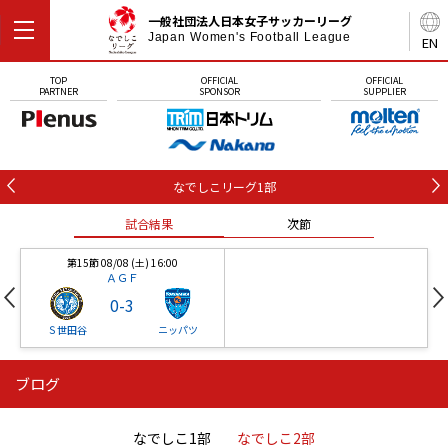
一般社団法人日本女子サッカーリーグ
Japan Women's Football League
EN
TOP
OFFICIAL
OFFICIAL
PARTNER
SPONSOR
SUPPLIER
なでしこリーグ1部
試合結果
次節
第15節 08/08 (土) 16:00
ＡＧＦ
0
-
3
Ｓ世田谷
ニッパツ
ブログ
第16節 09/05 (土) 15:00
第16節 09/05 (土) 15:00
試合結果
次節
ニッパツ
石人の星
-
-
なでしこ1部
なでしこ2部