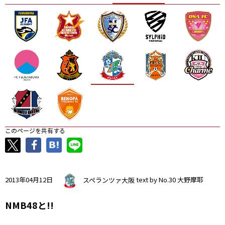
ニッパツ
名古屋
静岡
愛媛Ｌ
このページを共有する
2013年04月12日
スペランツァ大阪
text by No.30 大野摩耶
NMB48と!!