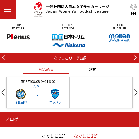
一般社団法人日本女子サッカーリーグ
Japan Women's Football League
EN
TOP
OFFICIAL
OFFICIAL
PARTNER
SPONSOR
SUPPLIER
なでしこリーグ1部
試合結果
次節
第15節 08/08 (土) 16:00
ＡＧＦ
-
Ｓ世田谷
ニッパツ
ブログ
第16節 09/05 (土) 15:00
第16節 09/05 (土) 15:00
試合結果
次節
ニッパツ
石人の星
-
-
なでしこ1部
なでしこ2部