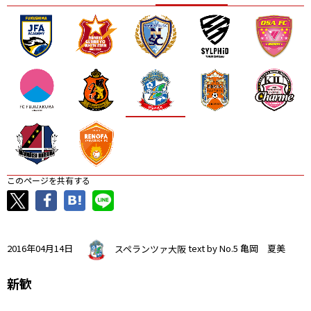
ニッパツ
名古屋
静岡
愛媛Ｌ
このページを共有する
2016年04月14日
スペランツァ大阪
text by No.5 亀岡 夏美
新歓