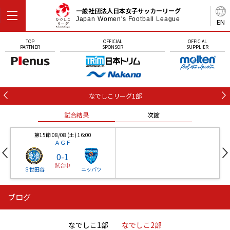
一般社団法人日本女子サッカーリーグ
Japan Women's Football League
EN
TOP
OFFICIAL
OFFICIAL
PARTNER
SPONSOR
SUPPLIER
なでしこリーグ1部
試合結果
次節
第15節 08/08 (土) 16:00
ＡＧＦ
0
-
1
試合中
Ｓ世田谷
ニッパツ
ブログ
第16節 09/05 (土) 15:00
第16節 09/05 (土) 15:00
試合結果
次節
ニッパツ
石人の星
-
-
なでしこ1部
なでしこ2部