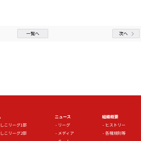
一覧へ
次へ
ム
ニュース
組織概要
しこリーグ1部
リーグ
ヒストリー
しこリーグ2部
メディア
各種規則等