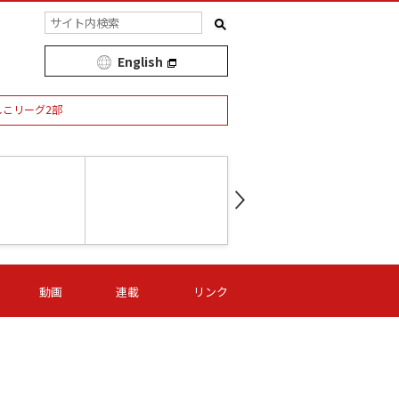
English
しこリーグ2部
第16節 09/05 (土) 15:00
第
ニッパツ
-
ニッパツ
名古屋
/06 (日) 15:00
第16節 09/06 (日) 15:00
第16節 09/05 (土) 15:00
第
動画
連載
リンク
オリプリ
津山
ニッパツ
-
-
-
Ｓ日体大
湯郷ベル
オルカ
ニッパツ
名古屋