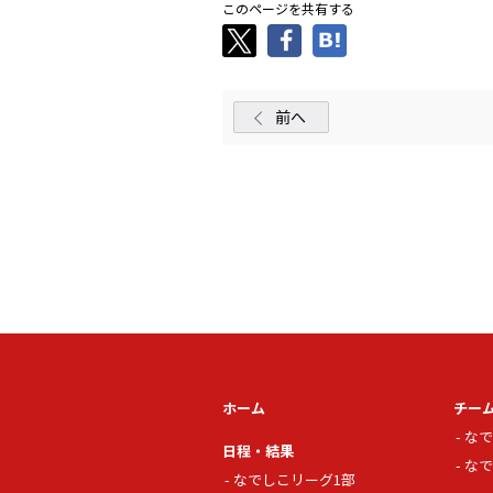
このページを共有する
前へ
ホーム
チー
なで
日程・結果
なで
なでしこリーグ1部