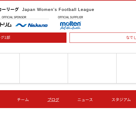
カーリーグ
Japan Women's Football League
OFFICIAL
SPONSOR
OFFICIAL
SUPPLIER
グ1部
なで
土) 15:00
第16節 09/05 (土) 16:00
第16節 09/05 (土) 17:00
第16節 09
チーム
ブログ
ニュース
スタジアム
星
ＡＧＦ
いちご
-
-
愛媛Ｌ
Ｓ世田谷
伊賀ＦＣ
ヴィアマ
Ａハリマ
Ｖ市原Ｌ