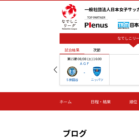
一般社団法人日本女子サッ
TOP
PARTNER
なでしこリー
試合結果
次節
00
第15節 08/08 (土) 16:00
ＡＧＦ
-
ベル
Ｓ世田谷
ニッパツ
試合結果
次節
00
第16節 09/06 (日) 15:00
第16節 09/05 (土) 15:00
第16節 09/05 (
ホーム
日程・結果
順位
津山
ニッパツ
石人の
-
-
-
体大
湯郷ベル
オルカ
ニッパツ
名古屋
静岡
ブログ