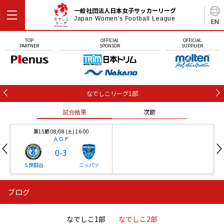
一般社団法人日本女子サッカーリーグ
Japan Women's Football League
EN
TOP
OFFICIAL
OFFICIAL
PARTNER
SPONSOR
SUPPLIER
なでしこリーグ1部
試合結果
次節
第15節 08/08 (土) 16:00
ＡＧＦ
0
-
3
Ｓ世田谷
ニッパツ
ブログ
第16節 09/05 (土) 15:00
第16節 09/05 (土) 15:00
試合結果
次節
ニッパツ
石人の星
-
-
なでしこ1部
なでしこ2部