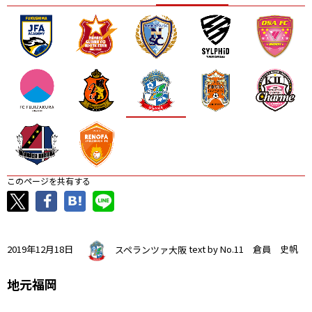
ニッパツ
名古屋
静岡
愛媛Ｌ
このページを共有する
2019年12月18日
スペランツァ大阪
text by No.11 倉員 史帆
地元福岡