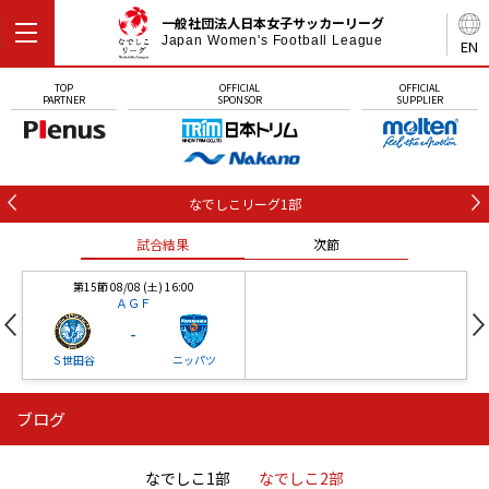
一般社団法人日本女子サッカーリーグ
Japan Women's Football League
EN
TOP
OFFICIAL
OFFICIAL
PARTNER
SPONSOR
SUPPLIER
なでしこリーグ1部
試合結果
次節
第15節 08/08 (土) 16:00
ＡＧＦ
-
Ｓ世田谷
ニッパツ
ブログ
第16節 09/05 (土) 15:00
第16節 09/05 (土) 15:00
試合結果
次節
ニッパツ
石人の星
-
-
なでしこ1部
なでしこ2部