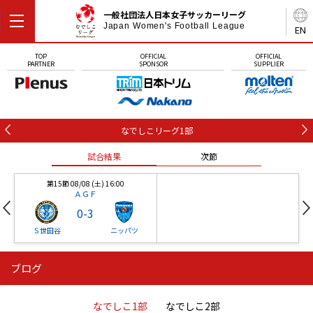
一般社団法人日本女子サッカーリーグ
Japan Women's Football League
EN
TOP
OFFICIAL
OFFICIAL
PARTNER
SPONSOR
SUPPLIER
なでしこリーグ1部
試合結果
次節
第15節 08/08 (土) 16:00
ＡＧＦ
0
-
3
Ｓ世田谷
ニッパツ
ブログ
第16節 09/05 (土) 15:00
第16節 09/05 (土) 15:00
試合結果
次節
ニッパツ
石人の星
-
-
なでしこ1部
なでしこ2部