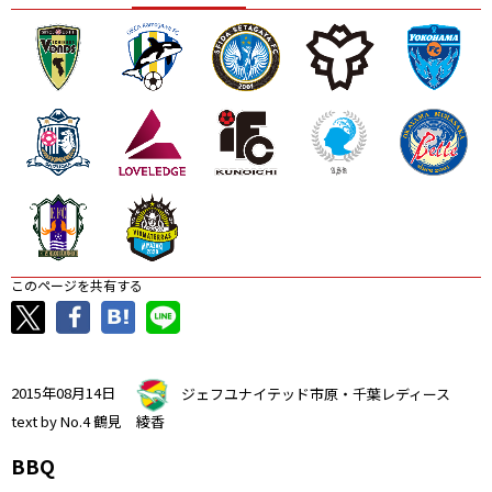
ニッパツ
名古屋
静岡
愛媛Ｌ
このページを共有する
2015年08月14日
ジェフユナイテッド市原・千葉レディース
text by No.4 鶴見 綾香
BBQ