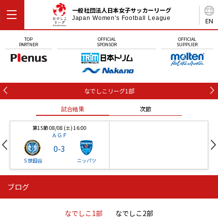
一般社団法人日本女子サッカーリーグ
Japan Women's Football League
EN
TOP
OFFICIAL
OFFICIAL
PARTNER
SPONSOR
SUPPLIER
なでしこリーグ1部
試合結果
次節
第15節 08/08 (土) 16:00
ＡＧＦ
0
-
3
Ｓ世田谷
ニッパツ
ブログ
第16節 09/05 (土) 15:00
第16節 09/05 (土) 15:00
試合結果
次節
ニッパツ
石人の星
-
-
なでしこ1部
なでしこ2部