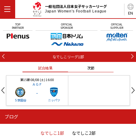
一般社団法人日本女子サッカーリーグ
Japan Women's Football League
EN
TOP
OFFICIAL
OFFICIAL
PARTNER
SPONSOR
SUPPLIER
なでしこリーグ1部
試合結果
次節
第15節 08/08 (土) 16:00
ＡＧＦ
-
Ｓ世田谷
ニッパツ
ブログ
第16節 09/05 (土) 15:00
第16節 09/05 (土) 15:00
試合結果
次節
ニッパツ
石人の星
-
-
なでしこ1部
なでしこ2部