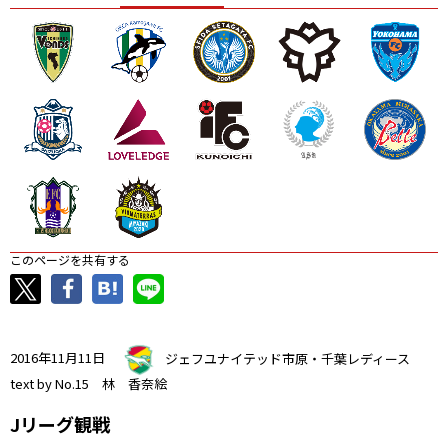
ニッパツ
名古屋
静岡
愛媛Ｌ
このページを共有する
2016年11月11日
ジェフユナイテッド市原・千葉レディース
text by No.15 林 香奈絵
Jリーグ観戦