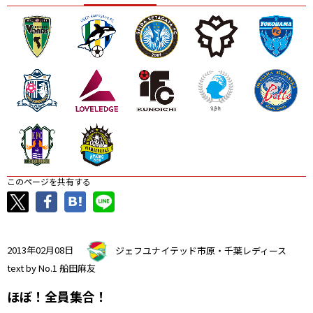
ニッパツ
名古屋
静岡
愛媛Ｌ
このページを共有する
2013年02月08日
ジェフユナイテッド市原・千葉レディース
text by No.1 船田麻友
ほぼ！全員集合！