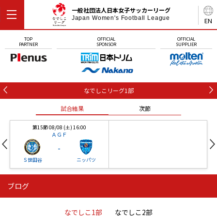
一般社団法人日本女子サッカーリーグ
Japan Women's Football League
EN
TOP
OFFICIAL
OFFICIAL
PARTNER
SPONSOR
SUPPLIER
なでしこリーグ1部
試合結果
次節
第15節 08/08 (土) 16:00
ＡＧＦ
-
Ｓ世田谷
ニッパツ
ブログ
第16節 09/05 (土) 15:00
第16節 09/05 (土) 15:00
試合結果
次節
ニッパツ
石人の星
-
-
なでしこ1部
なでしこ2部