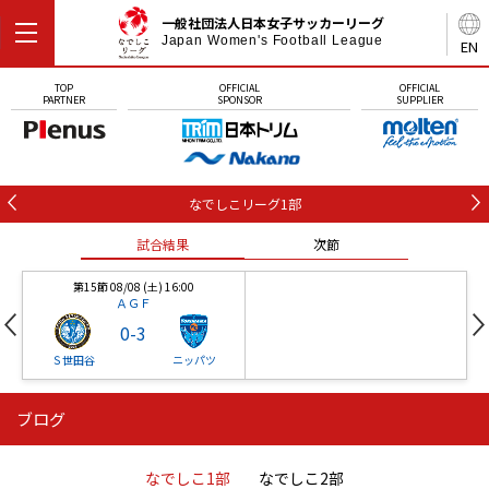
一般社団法人日本女子サッカーリーグ
Japan Women's Football League
EN
TOP
OFFICIAL
OFFICIAL
PARTNER
SPONSOR
SUPPLIER
なでしこリーグ1部
試合結果
次節
第15節 08/08 (土) 16:00
ＡＧＦ
0
-
3
Ｓ世田谷
ニッパツ
ブログ
第16節 09/05 (土) 15:00
第16節 09/05 (土) 15:00
試合結果
次節
ニッパツ
石人の星
-
-
なでしこ1部
なでしこ2部